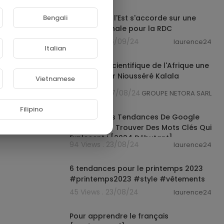
00:00:25
Bengali
L'Afrique de l'Est s'accorde sur une
force régionale pour la RDC
62 Views . 06/09/24
laurence24
Italian
00:06:10
L'avancée scientifique de l'Afrique une
priorité pour Niousséré Kalala
Vietnamese
Omotunde
136 Views . 27/08/24
GROUPE NETORA SARL
00:05:55
Filipino
Analysez Les Tendances De Google
Trends Pour Trouver Des Mots Clés Qui
Explosent ! [2024 Débutant]
94 Views . 23/08/24
laurence24
00:00:16
6 tendances pour le printemps 2023
#printemps2023 #style #vêtements
45 Views . 23/08/24
laurence24
00:02:54
Pour apprendre le français