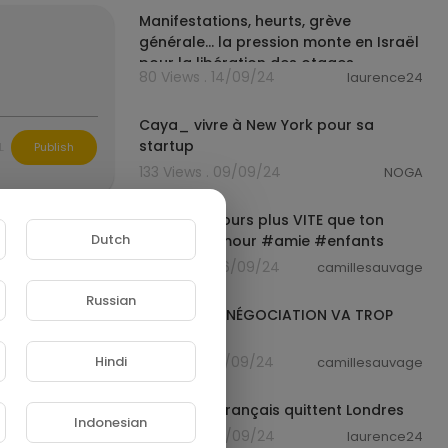
Manifestations, heurts, grève
de-mode.com
générale... la pression monte en Israël
pour la libération des otages
80 Views . 14/09/24
laurence24
1:05
Caya_ vivre à New York pour sa
startup
L
Publish
133 Views . 09/09/24
NOGA
00:00:44
Quand tu cours plus VITE que ton
Dutch
amis… #humour #amie #enfants
74 Views . 06/09/24
camillesauvage
00:00:59
Russian
QUAND UNE NÉGOCIATION VA TROP
LOIN...
Hindi
18 Views . 06/09/24
camillesauvage
00:02:04
Quand les Français quittent Londres
Indonesian
41 Views . 06/09/24
laurence24