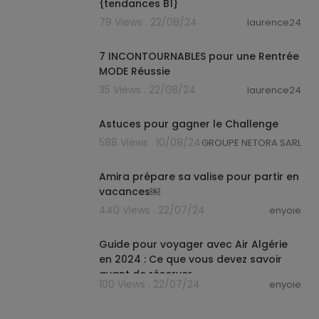
{tendances B1}
79 Views . 22/08/24
laurence24
00:20:52
7 INCONTOURNABLES pour une Rentrée
MODE Réussie
35 Views . 22/08/24
laurence24
1:31
Astuces pour gagner le Challenge
588 Views . 10/08/24
GROUPE NETORA SARL
00:12:08
Amira prépare sa valise pour partir en
vacances￼
440 Views . 22/07/24
enyoie
00:00:59
Guide pour voyager avec Air Algérie
en 2024 : Ce que vous devez savoir
avant de réserver
100 Views . 22/07/24
enyoie