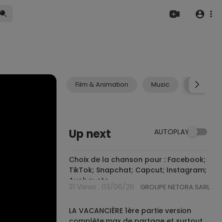
Film & Animation
Music
Pets & A
Up next
AUTOPLAY
2:46
Choix de la chanson pour : Facebook;
TikTok; Snapchat; Capcut; Instagram;
Ayoba; etc
31 Views . 03/06/26
GROUPE NETORA SARL
6:42
LA VACANCIÈRE 1ère partie version
complète,max de partage et surtout