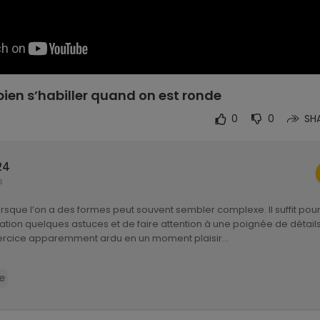
bien s’habiller quand on est ronde
0
0
SH
24
s
lorsque l’on a des formes peut souvent sembler complexe. Il suffit pou
ation quelques astuces et de faire attention à une poignée de détail
ercice apparemment ardu en un moment plaisir…
i un sweat Maison Labiche :
https://www.maisonlabiche.com/....prod
e