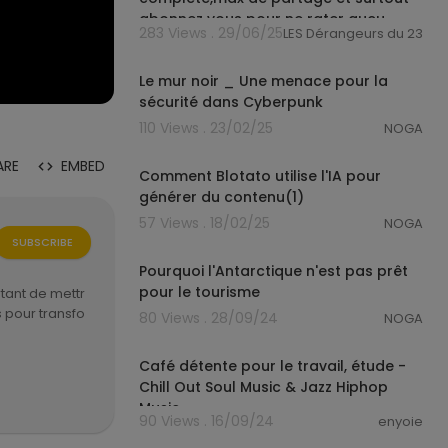
abonnez vous pour ne rater aucu
283 Views . 29/06/25
LES Dérangeurs du 237
0:57
Le mur noir _ Une menace pour la
sécurité dans Cyberpunk
110 Views . 23/02/25
NOGA
1:00
ARE
EMBED
Comment Blotato utilise l'IA pour
générer du contenu(1)
57 Views . 18/02/25
NOGA
1:02
SUBSCRIBE
Pourquoi l'Antarctique n'est pas prêt
pour le tourisme
rtant de mettr
s pour transfo
80 Views . 28/09/24
NOGA
04:01:41
Café détente pour le travail, étude -
ucts/amour-re
Chill Out Soul Music & Jazz Hiphop
Music
90 Views . 16/09/24
enyoie
00:02:01