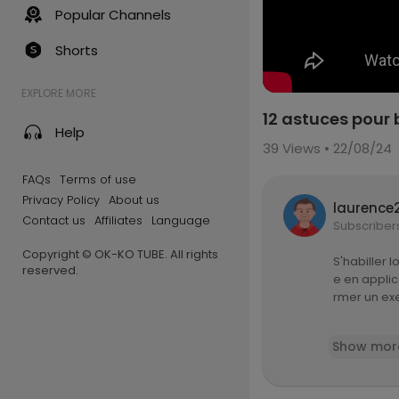
Popular Channels
Shorts
EXPLORE MORE
12 astuces pour 
Help
39
Views • 22/08/24
FAQs
Terms of use
Privacy Policy
About us
laurence
Contact us
Affiliates
Language
Subscriber
Copyright © OK-KO TUBE. All rights
S'habiller 
reserved.
e en applic
rmer un ex
Je porte ic
Show mor
aum
-------