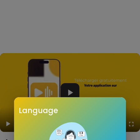
1080p
720p
Language
480p
360p
00:00
00:00
1.00x
1080p
20
240p
auto