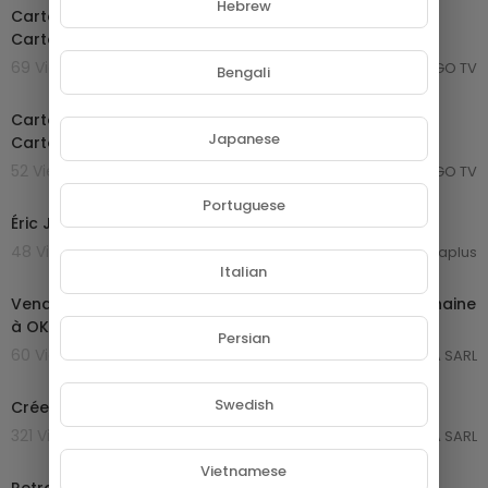
Hebrew
Cartoon | Cartoon Hindi | Cartoon latest 2023 | Kids
Cartoon | Moral Story Cartoon |you tube cartoon
69 Views . 17/05/24
MONGO TV
Bengali
08:26
Cartoon | Cartoon Hindi | Cartoon Urdu | Churail Wala
Japanese
Cartoon | Pari Wala Cartoon| you tube cartoon
52 Views . 17/05/24
MONGO TV
03:38
Portuguese
Éric Jean-Jean raconte l'histoire du tube
48 Views . 28/04/24
Makossaplus
9:28
Italian
Vendre, acheter et louer des vidéos, s'abonner une chaine
à OK KO TUBE
Persian
60 Views . 09/01/24
GROUPE NETORA SARL
10:22
Swedish
Créer une annonce à OK KO TUBE
321 Views . 09/01/24
GROUPE NETORA SARL
7:00
Vietnamese