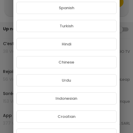
CANCEL
Publish
Spanish
Turkish
Up next
AUTOPLAY
1:28
C’est possible avec ok ko tube où hamotte
Hindi
38 Views . 18/08/25
MONGO TV
0:16
Chinese
Rejoins la communauté ok-ko-Tube
56 Views . 15/07/25
TechLeap TechLeap
Urdu
1:18
Sorée ok ko tube au blue à Douala
Indonesian
153 Views . 12/10/24
Afrique
0:30
App ok ko tube EN
Croatian
377 Views . 20/08/24
GROUPE NETORA SARL
15:40