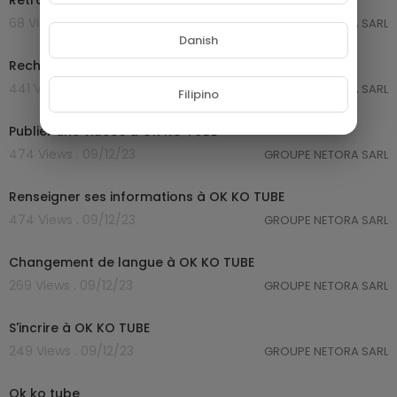
Retrait de fond à OK KO TUBE
68 Views . 09/01/24
GROUPE NETORA SARL
9:03
Danish
Recharge du portefeuille à OK KO TUBE
441 Views . 09/12/23
GROUPE NETORA SARL
Filipino
10:05
Publier une vidéos à OK KO TUBE
474 Views . 09/12/23
GROUPE NETORA SARL
10:07
Renseigner ses informations à OK KO TUBE
474 Views . 09/12/23
GROUPE NETORA SARL
2:20
Changement de langue à OK KO TUBE
269 Views . 09/12/23
GROUPE NETORA SARL
4:37
S'incrire à OK KO TUBE
249 Views . 09/12/23
GROUPE NETORA SARL
0:15
Ok ko tube