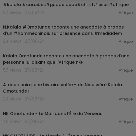
#kalala #caraibes#guadeloupe#christ#jesus#afrique
27 Views . 27/08/24
Afrique
00:00:47
N.Kalala #Omotunde raconte une anecdote à propos
d'un #hommechinois sur présence dans #mediadem
24 Views . 27/08/24
Afrique
00:01:01
Kalala Omotunde raconte une anecdote à propos d'une
personne lui disant que l'Afrique n�
57 Views . 27/08/24
Afrique
00:21:04
Afrique noire, une histoire volée - de Nioussérê Kalala
Omotunde I.
29 Views . 27/08/24
Afrique
00:15:02
NK Omotunde - Le Mali dans l’Ère du Verseau
45 Views . 27/08/24
Afrique
00:22:30