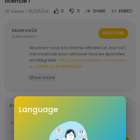
licencié !
41
Views • 16/05/24
0
0
SHARE
EMBED
laurence24
SUBSCRIBE
Subscribers
Abonnez-vous à la chaîne officielle Le Jour où t
out a basculé pour retrouver tous les épisodes
en intégralité :
https://www.youtube.com/chann
e....l/UCM-jnQFQ840OqbILl
#ljotab
Show more
Un courtier en assurances se fait licencier et ne
dit rien à sa famille.
sort
0 Comments
SORT BY
Language