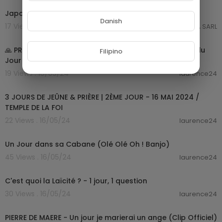
Japan Expo Jour 2 - 28
Danish
17 Views . 31/05/24
GROUPE NETORA SARL
01:10:36
🙏 PRIERE du MATIN - Jeudi 16 Mai 2024 avec Évangile du
Filipino
Jour et Psaume Matinale
19 Views . 16/05/24
laurence24
00:00:00
3 JOURS DE JEÛNE & PRIÈRE | 2ÈME JOUR - 16 MAI 2024 /
TEMPLE DE LA FOI
22 Views . 16/05/24
laurence24
00:01:31
Un Jour dans sa Cabane (Olé Olé Oh ! Banjo)
45 Views . 16/05/24
laurence24
00:01:42
C'est quoi la Laïcité ? - 1 jour, 1 question
30 Views . 16/05/24
laurence24
00:02:59
PIERRE DE MAERE - Un jour je marierai un ange (Clip Officiel)