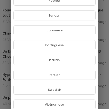
Hebrew
00:25:23
Pouvons-nous dormir moins ? | 42, la réponse à presque
tout | ARTE
Bengali
31 Views . 22/07/24
camillesauvage
00:36:42
Japanese
Chine : naître et ne pas être (2014) | ARTE Reportage
23 Views . 22/07/24
camillesauvage
00:07:35
Portuguese
Un Enfant De L'école Shaolin Passe À L'école Ordinaire Et
Choque Tout Le Monde
Italian
32 Views . 15/07/24
camillesauvage
01:26:26
Hypnos - Le cauchemarde d'être envie - Film Complet -
Persian
Fantastique
8 Views . 15/07/24
camillesauvage
Swedish
01:34
Un point, c'est tout ! du 04 juin 2024
46 Views . 04/06/24
camillesauvage
Vietnamese
00:46