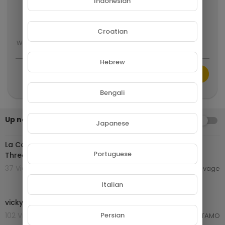
Indonesian
Show more
Croatian
Hebrew
CANCEL
Publish
Bengali
Up next
AUTOPLAY
Japanese
01:55:10
La Confidente des Allemands | Vicky Krieps (Phantom
Portuguese
Thread) | Film Complet en Français | Drame
37 Views . 15/07/24
camillesauvage
Italian
0:16
vicky 2
102 Views . 12/11/23
Persian
Martin TAMO
0:30