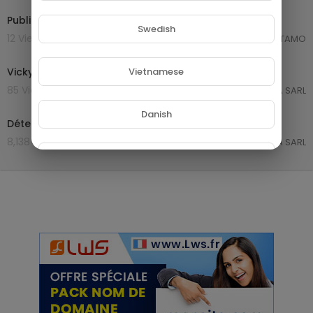
Publicité VICKY 1
Swedish
12 Views . 11/11/23
Martin TAMO
0:20
Vicky à Mbankomo
Vietnamese
85 Views . 07/10/23
GROUPE NETORA SARL
0:30
Danish
Détergent Vicky
8,138 Views . 06/10/23
GROUPE NETORA SARL
Filipino