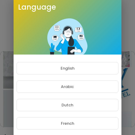
Language
English
Arabic
HD
Dutch
French