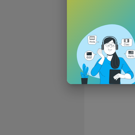
nce et jeux.
Elle éprouv
amis de tou
Abonne-toi
Facebook:
Instagram:
TikTok:
http
TaDaBoom 
Masha y el
Máša a Med
Masha un d
Mascha und 
Masha and 
Маша и Медв
Masha y el 
Masha e o 
Маша та Ведм
Masha e Orso
Masha et M