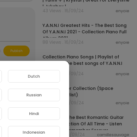
| Yanni 🦅 | Krystal | Great For Everytime
| Jukebox |
43 Views . 16/09/24
enyoie
01:36:32
Y.A.N.N.I Greatest Hits - The Best Song
Of Y.A.N.N.I 2021 - Collection Piano Full
Album 2021
88 Views . 16/09/24
enyoie
01:37:42
/B4Z6s0is8z0
L
Publish
Collection Piano Songs | Playlist of
Y.A.N.N.I - The best songs of Y.A.N.N.I
2021
54 Views . 16/09/24
enyoie
Dutch
02:02:37
Hans Zimmer Collection (Space
Sounds Playlist)
Russian
47 Views . 16/09/24
enyoie
'Ours Michka,
00:00:00
Hindi
Relax With The Best Romantic Guitar
issent avec l
 moment. Mas
Music Collection Of All Time - Listen
er tant son én
Once And Remember Forever
Indonesian
30 Views . 06/09/24
camillesauvage
xte à expérie