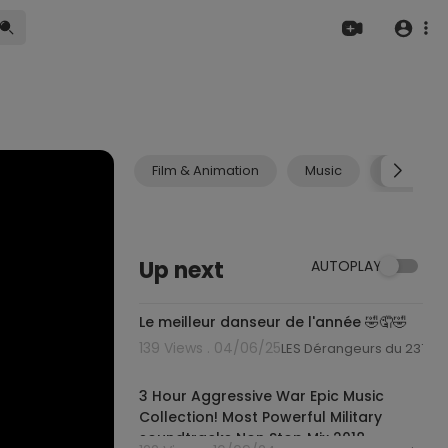
Film & Animation
Music
Pets & A
Up next
AUTOPLAY
0:25
Le meilleur danseur de l'année 🤣🤦🤣
139 Views . 04/06/25
LES Dérangeurs du 237
03:07:48
3 Hour Aggressive War Epic Music
Collection! Most Powerful Military
soundtracks Non Stop Mix 2018