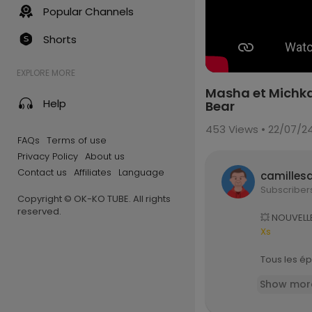
Popular Channels
Shorts
EXPLORE MORE
Masha et Michka
Help
Bear
453
Views • 22/07/2
FAQs
Terms of use
Privacy Policy
About us
Contact us
Affiliates
Language
camilles
Subscriber
Copyright © OK-KO TUBE. All rights
reserved.
💥 NOUVELLE
Xs
Tous les é
Masha et Mi
Show mor
00:00 3,2,1