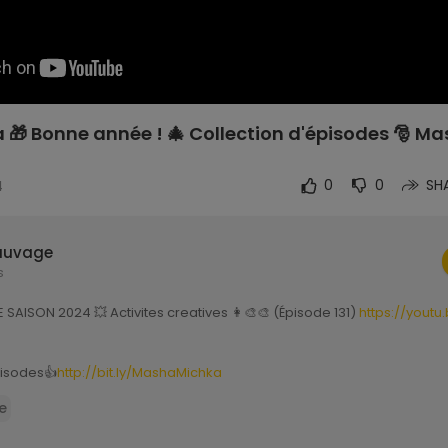
 🎁 Bonne année ! 🎄 Collection d'épisodes 🎅 M
4
0
0
SH
auvage
s
 SAISON 2024 💥 Activites creatives 👩‍🎨🎨 (Épisode 131)
https://youtu
pisodes👍
http://bit.ly/MashaMichka
chka 👱‍♀️ Сompilations
http://bit.ly/MashaetMichka-Compilations
e
 Joyeux Noël (Épisode 3)
https://youtu.be/zwn5ZplIbGM