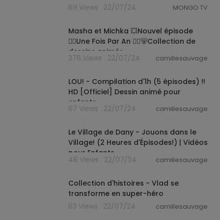
Français
69 Views . 22/07/24
MONGO TV
01:02:48
Masha et Michka 💥Nouvel épisode
👱‍♀️Une Fois Par An 👱‍♀️🐻Collection de
dessins animés
376 Views . 22/07/24
camillesauvage
01:03:20
LOU! - Compilation d'1h (5 épisodes) !!
HD [Officiel] Dessin animé pour
enfants
67 Views . 22/07/24
camillesauvage
01:58:15
Le Village de Dany - Jouons dans le
Village! (2 Heures d'Épisodes!) | Vidéos
pour Enfants
48 Views . 22/07/24
camillesauvage
00:12:59
Collection d'histoires - Vlad se
transforme en super-héro
63 Views . 22/07/24
camillesauvage