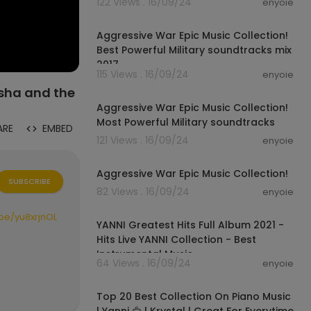
122 Views . 16/09/24
enyoie
00:13:32
Aggressive War Epic Music Collection!
Best Powerful Military soundtracks mix
2017
115 Views . 16/09/24
enyoie
00:13:11
asha and the
Aggressive War Epic Music Collection!
Most Powerful Military soundtracks
ARE
EMBED
121 Views . 16/09/24
enyoie
00:15:40
Aggressive War Epic Music Collection!
SUBSCRIBE
82 Views . 16/09/24
enyoie
01:20:47
.be/yu8xrjnOL
YANNI Greatest Hits Full Album 2021 -
Hits Live YANNI Collection - Best
Instrumental Music
64 Views . 16/09/24
enyoie
01:37:15
Top 20 Best Collection On Piano Music