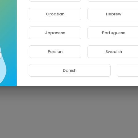
e une amitié vraie et naturelle avec tous qui l'a fait interagir avec 
Croatian
Hebrew
jours.
!
Japanese
Portuguese
https://www.facebook.com/Masha....-et-Michka-164630237
https://www.instagram.com/mashaandthebear/
s://vm.tiktok.com/ZS4XA4k1/
Persian
Swedish
Français
https://bit.ly/TaDaBoom-Français
 Oso Castellano. Todos los episodios
https://bit.ly/Masha-Oso-Episo
Danish
věd. Komplet celé epizody
https://bit.ly/Masa-a-Medved-Epizody
e Beer. Alle afleveringen
https://bit.ly/Masha-Beer-Afleveringen
der Bär. Alle Folgen:
http://bit.ly/mascha-und-der-baer
The Bear. All episodes:
http://goo.gl/sqBrYd
едь. Все серии подряд:
http://bit.ly/MashaMedved
Oso. Todas las series:
http://bit.ly/MashaOso
Urso. Lista de reprodução:
http://bit.ly/mashaurso
ماشا والدب. جميع الحلقات :
http://bit.ly/Masha-Arabic
ідь. Всі серії
https://bit.ly/2C2rkdE
. Tutti gli Episodi:
http://bit.ly/Masha-Orso
ichka. Tous les épisodes:
http://bit.ly/MashaMichka