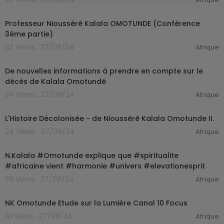
00:16:48
Professeur Nioussérê Kalala OMOTUNDE (Conférence
3ème partie)
62 Views . 27/08/24
Afrique
00:07:00
De nouvelles informations à prendre en compte sur le
décès de Kalala Omotundé
34 Views . 27/08/24
Afrique
00:54:04
L'Histoire Décolonisée - de Nioussérê Kalala Omotunde II.
24 Views . 27/08/24
Afrique
00:00:58
N.Kalala #Omotunde explique que #spiritualite
#africaine vient #harmonie #univers #elevationesprit
39 Views . 27/08/24
Afrique
00:24:55
NK Omotunde Etude sur la Lumière Canal 10 Focus
41 Views . 27/08/24
Afrique
00:00:53