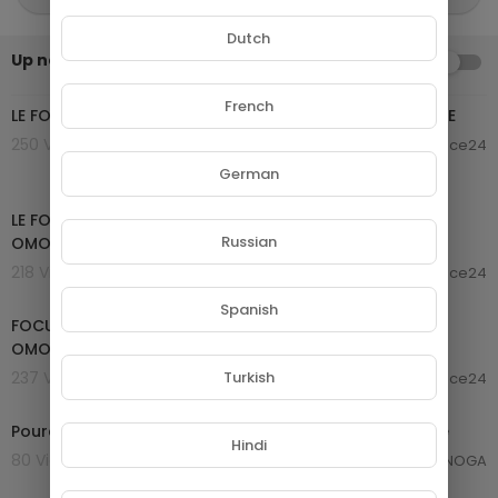
Dutch
Up next
AUTOPLAY
00:44:43
French
LE FOCUS : Vibrations et spiritualité avec NK OMOTUNDE
250 Views . 20/11/24
laurence24
German
00:34:19
LE FOCUS : Origine Africaine de la vierge avec NK
Russian
OMOTUNDE
218 Views . 20/11/24
laurence24
00:42:02
Spanish
FOCUS : L'origine africaine des fêtes de Noël avec NK
OMOTUNDE
237 Views . 20/11/24
Turkish
laurence24
1:02
Pourquoi l'Antarctique n'est pas prêt pour le tourisme
Hindi
80 Views . 28/09/24
NOGA
00:01:00