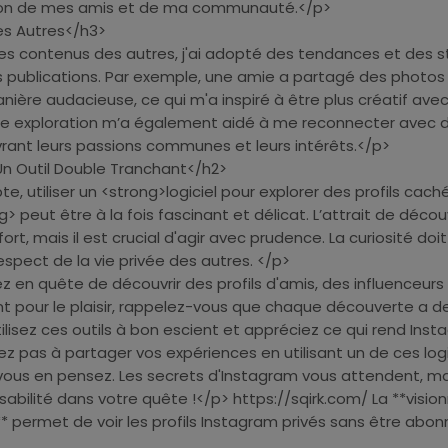
n de mes amis et de ma communauté.</p>
s Autres</h3>
es contenus des autres, j'ai adopté des tendances et des s
 publications. Par exemple, une amie a partagé des photos
ière audacieuse, ce qui m'a inspiré à être plus créatif av
te exploration m’a également aidé à me reconnecter avec 
ant leurs passions communes et leurs intérêts.</p>
Un Outil Double Tranchant</h2>
e, utiliser un <strong>logiciel pour explorer des profils cach
 peut être à la fois fascinant et délicat. L’attrait de découv
fort, mais il est crucial d'agir avec prudence. La curiosité doi
respect de la vie privée des autres. </p>
 en quête de découvrir des profils d'amis, des influenceurs
pour le plaisir, rappelez-vous que chaque découverte a d
lisez ces outils à bon escient et appréciez ce qui rend Inst
ez pas à partager vos expériences en utilisant un de ces logi
vous en pensez. Les secrets d'Instagram vous attendent, ma
abilité dans votre quête !</p> https://sqirk.com/ La **visio
* permet de voir les profils Instagram privés sans être abon