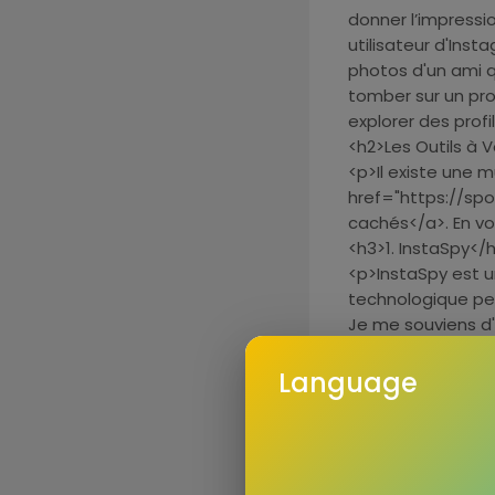
donner l’impressi
utilisateur d'Ins
photos d'un ami q
tomber sur un prof
explorer des prof
<h2>Les Outils à V
<p>Il existe une 
href="https://s
cachés</a>. En vo
<h3>1. InstaSpy</
<p>InstaSpy est u
technologique pe
Je me souviens d'un
j'étais admiratif. 
que je n'aurais j
Language
<h3>2. Private In
<p>Private Insta V
apprécié pour sa si
pour accéder aux 