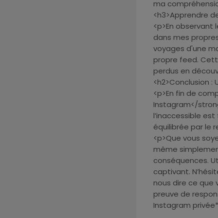
ma compréhensio
<h3>Apprendre de
<p>En observant l
dans mes propres
voyages d'une man
propre feed. Cet
perdus en découvr
<h2>Conclusion : 
<p>En fin de compt
Instagram</strong>
l’inaccessible est 
équilibrée par le 
<p>Que vous soyez
même simplement 
conséquences. Uti
captivant. N’hésit
nous dire ce que 
preuve de respons
Instagram privée*