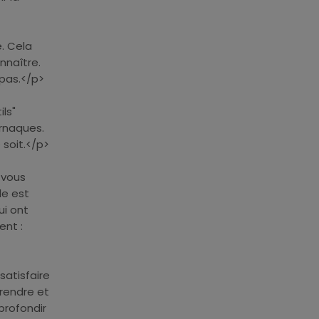
. Cela
nnaître.
 pas.</p>
ils"
rnaques.
 soit.</p>
 vous
le est
ui ont
ent :
satisfaire
prendre et
profondir