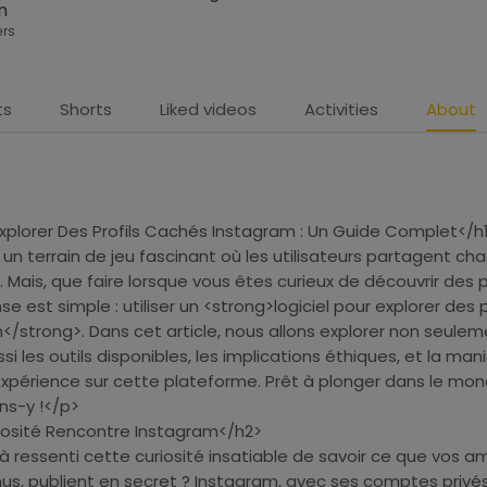
n
ers
ts
Shorts
Liked videos
Activities
About
 Explorer Des Profils Cachés Instagram : Un Guide Complet</h
un terrain de jeu fascinant où les utilisateurs partagent ch
e. Mais, que faire lorsque vous êtes curieux de découvrir des p
e est simple : utiliser un <strong>logiciel pour explorer des p
/strong>. Dans cet article, nous allons explorer non seule
i les outils disponibles, les implications éthiques, et la man
xpérience sur cette plateforme. Prêt à plonger dans le mo
ns-y !</p>
iosité Rencontre Instagram</h2>
 ressenti cette curiosité insatiable de savoir ce que vos am
s, publient en secret ? Instagram, avec ses comptes privés