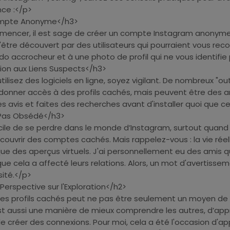
nce :</p>
ompte Anonyme</h3>
encer, il est sage de créer un compte Instagram anonyme
d'être découvert par des utilisateurs qui pourraient vous reco
o accrocheur et à une photo de profil qui ne vous identifie
ion aux Liens Suspects</h3>
ilisez des logiciels en ligne, soyez vigilant. De nombreux "out
donner accès à des profils cachés, mais peuvent être des a
les avis et faites des recherches avant d'installer quoi que ce
Pas Obsédé</h3>
acile de se perdre dans le monde d’Instagram, surtout quand
vrir des comptes cachés. Mais rappelez-vous : la vie réel
ue des aperçus virtuels. J'ai personnellement eu des amis q
que cela a affecté leurs relations. Alors, un mot d'avertissem
sité.</p>
Perspective sur l'Exploration</h2>
des profils cachés peut ne pas être seulement un moyen de 
est aussi une manière de mieux comprendre les autres, d’ap
 créer des connexions. Pour moi, cela a été l'occasion d'ap