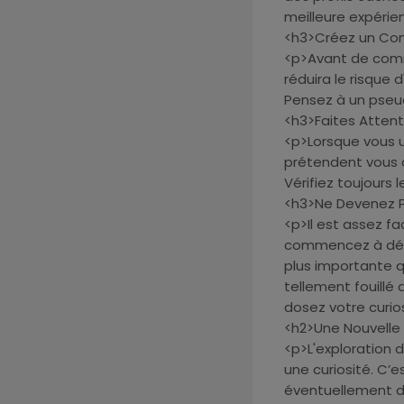
meilleure expérie
<h3>Créez un C
<p>Avant de comm
réduira le risque 
Pensez à un pseud
<h3>Faites Attent
<p>Lorsque vous ut
prétendent vous 
Vérifiez toujours 
<h3>Ne Devenez 
<p>Il est assez f
commencez à décou
plus importante q
tellement fouillé 
dosez votre curio
<h2>Une Nouvelle 
<p>L'exploration 
une curiosité. C’
éventuellement de