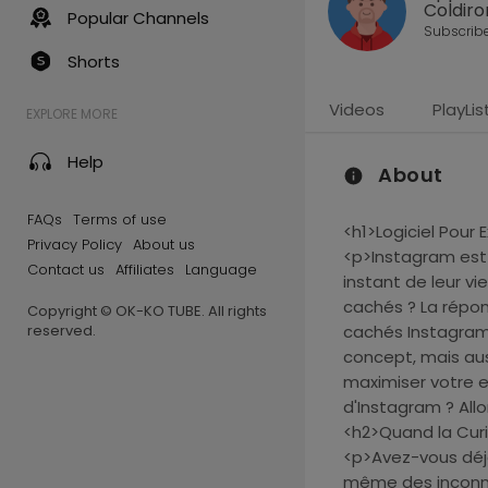
Coldiro
Popular Channels
Subscrib
Shorts
Videos
PlayLis
EXPLORE MORE
Help
About
FAQs
Terms of use
<h1>Logiciel Pour
Privacy Policy
About us
<p>Instagram est 
Contact us
Affiliates
Language
instant de leur vi
cachés ? La répons
Copyright © OK-KO TUBE. All rights
cachés Instagram<
reserved.
concept, mais auss
maximiser votre e
d'Instagram ? Allo
<h2>Quand la Cur
<p>Avez-vous déjà
même des inconnu