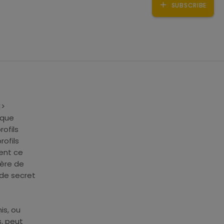
SUBSCRIBE
1>
aque
rofils
rofils
ment ce
ière de
nde secret
is, ou
, peut