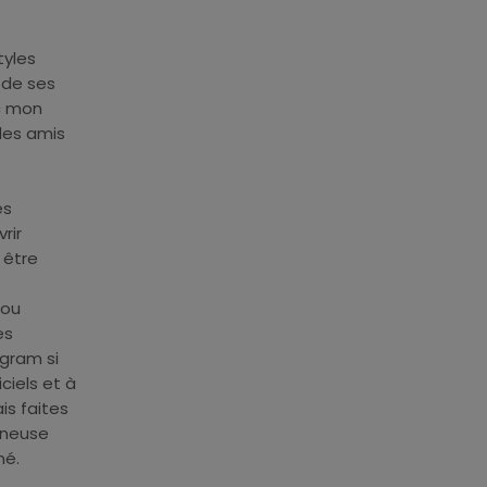
tyles
 de ses
ec mon
des amis
és
rir
t être
 ou
es
agram si
ciels et à
is faites
nneuse
né.