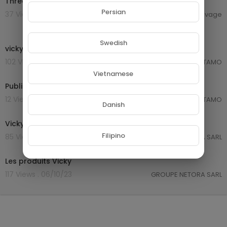
Thread) | Film Complet en Français | Drame
Persian
37 Views . 15/07/24
camillesauvage
0:16
Swedish
vicky 2
102 Views . 12/11/23
Martin TAMO
0:30
Vietnamese
Publicité VICKY 1
12 Views . 11/11/23
Martin TAMO
Danish
0:20
Vicky à Mbankomo
Filipino
85 Views . 07/10/23
GROUPE NETORA SARL
2:59
Les produits Vicky
117 Views . 06/10/23
GROUPE NETORA SARL