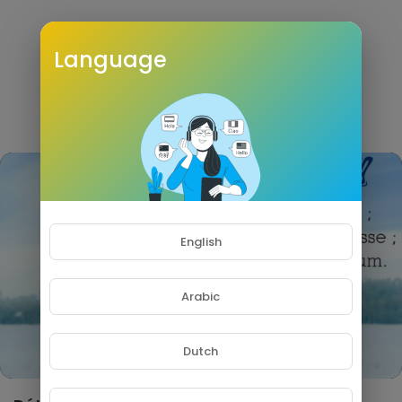
Language
English
HD
Arabic
Dutch