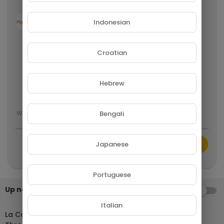
MONGO TV
Indonesian
3 years ago
un vrais produit qui agit bien
Croatian
2
0
Hebrew
Show more
Bengali
Japanese
CANCEL
Publish
Portuguese
Up next
AUTOPLAY
01:55:10
Italian
La Confidente des Allemands | Vicky Krieps (Phantom